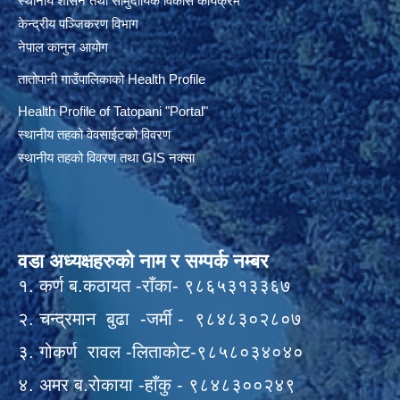
स्थानीय शासन तथा सामुदायिक विकास कार्यक्रम
केन्द्रीय पञ्जिकरण विभाग
नेपाल कानुन आयोग
तातोपानी गाउँपालिकाको Health Profile
Health Profile of T
atopani
"Portal"
स्थानीय तहको वेवसाईटको विवरण
स्थानीय तहको विवरण तथा GIS नक्सा
वडा अध्यक्षहरुको नाम र सम्पर्क नम्बर
१. कर्ण ब.कठायत -राँका- ९८६५३१३३६७
२. चन्द्रमान बुढा -जर्मी - ९८४८३०२८०७
३. गोकर्ण रावल -लिताकोट-९८५८०३४०४०
४. अमर ब.रोकाया -हाँकु - ९८४८३००२४९