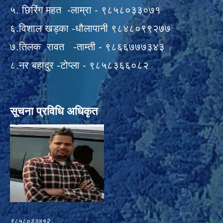
५. छिरिंग महत -लाम्रा - ९८५८०३३०७१
६.विशाल खड्का -धौलापानी ९८४८०९९२७७
७.तिलक रावत -ताम्ती - ९८६६७७७३४३
८.नर बहादुर -टोप्ला - ९८५८३६६०८२
सूचना प्रविधि अधिकृत
९८५८०३३७१२