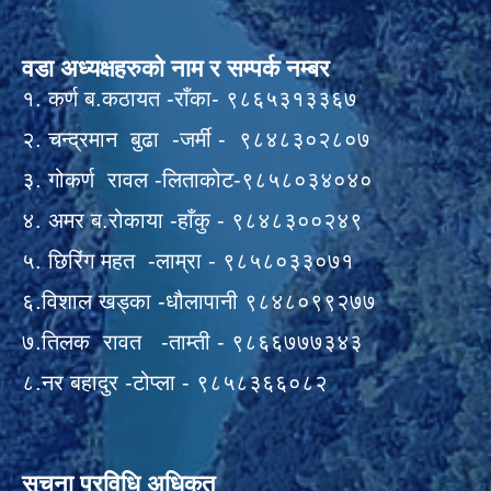
वडा अध्यक्षहरुको नाम र सम्पर्क नम्बर
१. कर्ण ब.कठायत -राँका- ९८६५३१३३६७
२. चन्द्रमान बुढा -जर्मी - ९८४८३०२८०७
३. गोकर्ण रावल -लिताकोट-९८५८०३४०४०
४. अमर ब.रोकाया -हाँकु - ९८४८३००२४९
५. छिरिंग महत -लाम्रा - ९८५८०३३०७१
६.विशाल खड्का -धौलापानी ९८४८०९९२७७
७.तिलक रावत -ताम्ती - ९८६६७७७३४३
८.नर बहादुर -टोप्ला - ९८५८३६६०८२
सूचना प्रविधि अधिकृत