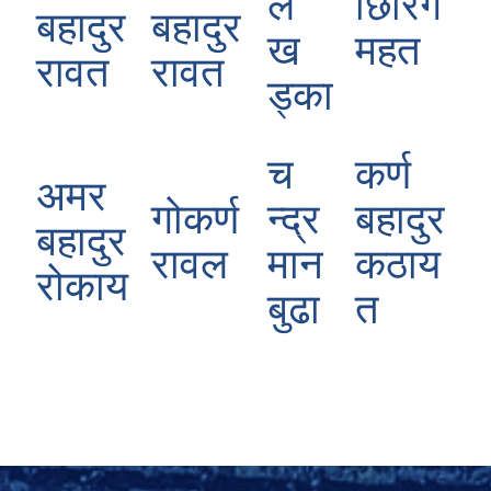
ल
छिरिंग
बहादुर
बहादुर
ख
महत
रावत
रावत
ड्का
च
कर्ण
अमर
गोकर्ण
न्द्र
बहादुर
बहादुर
रावल
मान
कठाय
रोकाय
बुढा
त