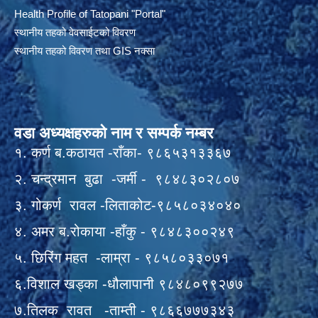
Health Profile of T
atopani
"Portal"
स्थानीय तहको वेवसाईटको विवरण
स्थानीय तहको विवरण तथा GIS नक्सा
वडा अध्यक्षहरुको नाम र सम्पर्क नम्बर
१. कर्ण ब.कठायत -राँका- ९८६५३१३३६७
२. चन्द्रमान बुढा -जर्मी - ९८४८३०२८०७
३. गोकर्ण रावल -लिताकोट-९८५८०३४०४०
४. अमर ब.रोकाया -हाँकु - ९८४८३००२४९
५. छिरिंग महत -लाम्रा - ९८५८०३३०७१
६.विशाल खड्का -धौलापानी ९८४८०९९२७७
७.तिलक रावत -ताम्ती - ९८६६७७७३४३