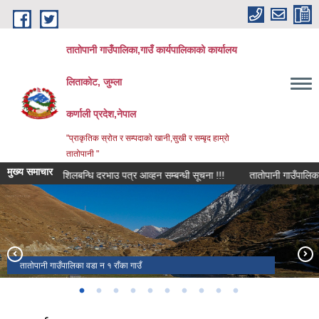
Skip to main content
तातोपानी गाउँपालिका,गाउँ कार्यपालिकाको कार्यालय
लिताकोट, जुम्ला
कर्णाली प्रदेश,नेपाल
"प्राकृतिक स्रोत र सम्पदाको खानी,सुखी र सम्बृद हाम्रो
तातोपानी "
मुख्य समाचार
!!!
शिलबन्धि दरभाउ पत्र आव्हन सम्बन्धी सूचना !!!
ताताेपानी गाउँपालिकाकाे आव
गाउँपालिका कार्यालयकाे जग्गा परिसर
गाउँपालिकाको कार्यालय
तातोपानी गाउँपालिका वडा नं ४ मा अवस्थित प्राकृतिक,सुन्दर एंव रमणीय गिडीदह ताल
तातोपानी गाउँपालिका वडा न १ राँका गाउँ
स्थानीय मौलिक पोशाक
स्थानीय बालबालिकाहरु
तातोपानी गाउँपालिकाको प्राकृतिक दृश्य !
(Photo: RK Jumli)
हाम्राे जुम्ला प्याराे जुम्ला
9849337712,९८४९३३७७१२
तातोपानी गापाको नयाँ भवन
(Photo: RK Jumli)
(Photo: RK Jumli)