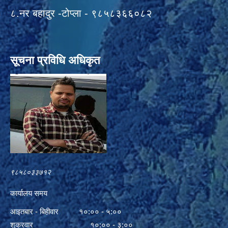
८.नर बहादुर -टोप्ला - ९८५८३६६०८२
सूचना प्रविधि अधिकृत
९८५८०३३७१२
कार्यालय समय
आइतबार - बिहीवार १०:०० - ५:००
शुक्रवार १०:०० - ३:००