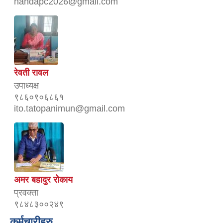
nandapc2026@gmail.com
रेवती रावल
उपाध्यक्ष
९८६०९०६८६१
ito.tatopanimun@gmail.com
अमर बहादुर रोकाय
प्रवक्ता
९८४८३००२४९
कर्मचारीहरु