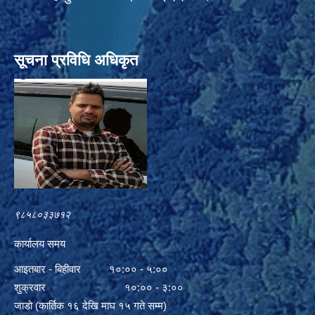
सूचना प्रविधि अधिकृत
९८५८०३३७१२
कार्यालय समय
आइतबार - बिहीवार १०:०० - ५:००
शुक्रवार १०:०० - ३:००
जाडो (कार्तिक १६ देखि माघ १५ गते सम्म)