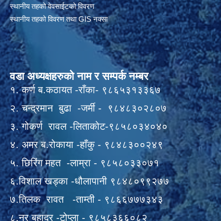
स्थानीय तहको वेवसाईटको विवरण
स्थानीय तहको विवरण तथा GIS नक्सा
वडा अध्यक्षहरुको नाम र सम्पर्क नम्बर
१. कर्ण ब.कठायत -राँका- ९८६५३१३३६७
२. चन्द्रमान बुढा -जर्मी - ९८४८३०२८०७
३. गोकर्ण रावल -लिताकोट-९८५८०३४०४०
४. अमर ब.रोकाया -हाँकु - ९८४८३००२४९
५. छिरिंग महत -लाम्रा - ९८५८०३३०७१
६.विशाल खड्का -धौलापानी ९८४८०९९२७७
७.तिलक रावत -ताम्ती - ९८६६७७७३४३
८.नर बहादुर -टोप्ला - ९८५८३६६०८२