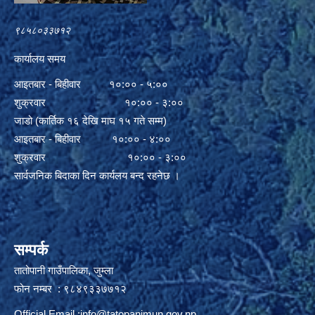
९८५८०३३७१२
कार्यालय समय
आइतबार - बिहीवार १०:०० - ५:००
शुक्रवार १०:०० - ३:००
जाडो (कार्तिक १६ देखि माघ १५ गते सम्म)
आइतबार - बिहीवार १०:०० - ४:००
शुक्रवार १०:०० - ३:००
सार्वजनिक बिदाका दिन कार्यलय बन्द रहनेछ ।
सम्पर्क
तातोपानी गाउँपालिका, जुम्ला
फोन नम्बर : ९८४९३३७७१२
Official Email :
info@tatopanimun.gov.np