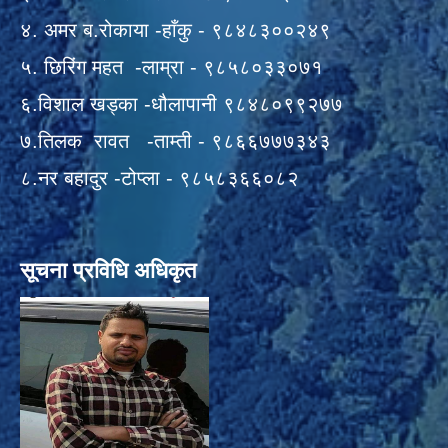
४. अमर ब.रोकाया -हाँकु - ९८४८३००२४९
५. छिरिंग महत -लाम्रा - ९८५८०३३०७१
६.विशाल खड्का -धौलापानी ९८४८०९९२७७
७.तिलक रावत -ताम्ती - ९८६६७७७३४३
८.नर बहादुर -टोप्ला - ९८५८३६६०८२
सूचना प्रविधि अधिकृत