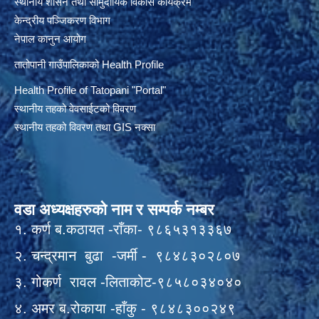
स्थानीय शासन तथा सामुदायिक विकास कार्यक्रम
केन्द्रीय पञ्जिकरण विभाग
नेपाल कानुन आयोग
तातोपानी गाउँपालिकाको Health Profile
Health Profile of T
atopani
"Portal"
स्थानीय तहको वेवसाईटको विवरण
स्थानीय तहको विवरण तथा GIS नक्सा
वडा अध्यक्षहरुको नाम र सम्पर्क नम्बर
१. कर्ण ब.कठायत -राँका- ९८६५३१३३६७
२. चन्द्रमान बुढा -जर्मी - ९८४८३०२८०७
३. गोकर्ण रावल -लिताकोट-९८५८०३४०४०
४. अमर ब.रोकाया -हाँकु - ९८४८३००२४९