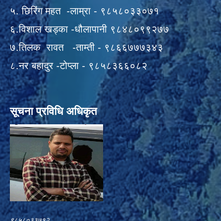
५. छिरिंग महत -लाम्रा - ९८५८०३३०७१
६.विशाल खड्का -धौलापानी ९८४८०९९२७७
७.तिलक रावत -ताम्ती - ९८६६७७७३४३
८.नर बहादुर -टोप्ला - ९८५८३६६०८२
सूचना प्रविधि अधिकृत
९८५८०३३७१२