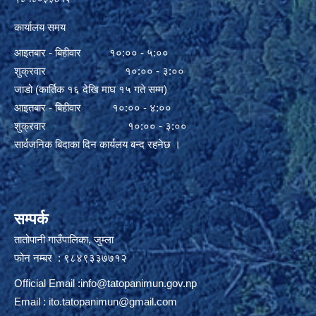
कार्यालय समय
आइतबार - बिहीवार १०:०० - ५:००
शुक्रवार १०:०० - ३:००
जाडो (कार्तिक १६ देखि माघ १५ गते सम्म)
आइतबार - बिहीवार १०:०० - ४:००
शुक्रवार १०:०० - ३:००
सार्वजनिक बिदाका दिन कार्यलय बन्द रहनेछ ।
सम्पर्क
तातोपानी गाउँपालिका, जुम्ला
फोन नम्बर : ९८४९३३७७१२
Official Email :
info@tatopanimun.gov.np
Email :
ito.tatopanimun@gmail.com