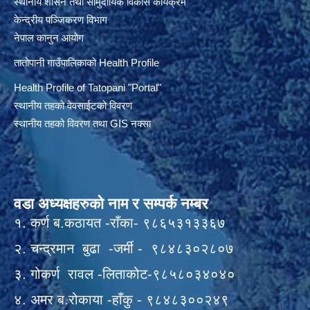
स्थानीय शासन तथा सामुदायिक विकास कार्यक्रम
केन्द्रीय पञ्जिकरण विभाग
नेपाल कानुन आयोग
तातोपानी गाउँपालिकाको Health Profile
Health Profile of T
atopani
"Portal"
स्थानीय तहको वेवसाईटको विवरण
स्थानीय तहको विवरण तथा GIS नक्सा
वडा अध्यक्षहरुको नाम र सम्पर्क नम्बर
१. कर्ण ब.कठायत -राँका- ९८६५३१३३६७
२. चन्द्रमान बुढा -जर्मी - ९८४८३०२८०७
३. गोकर्ण रावल -लिताकोट-९८५८०३४०४०
४. अमर ब.रोकाया -हाँकु - ९८४८३००२४९