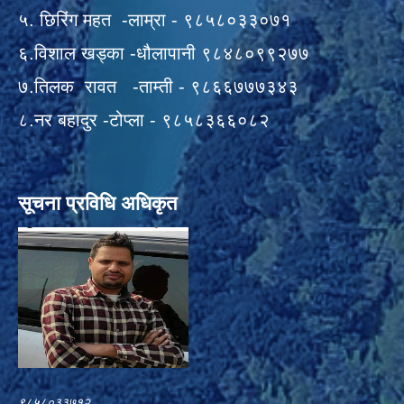
५. छिरिंग महत -लाम्रा - ९८५८०३३०७१
६.विशाल खड्का -धौलापानी ९८४८०९९२७७
७.तिलक रावत -ताम्ती - ९८६६७७७३४३
८.नर बहादुर -टोप्ला - ९८५८३६६०८२
सूचना प्रविधि अधिकृत
९८५८०३३७१२