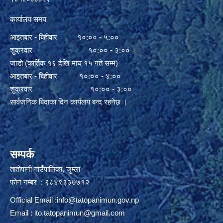
कार्यालय समय
आइतबार - बिहीवार १०:०० - ५:००
शुक्रवार १०:०० - ३:००
जाडो (कार्तिक १६ देखि माघ १५ गते सम्म)
आइतबार - बिहीवार १०:०० - ४:००
शुक्रवार १०:०० - ३:००
सार्वजनिक बिदाका दिन कार्यलय बन्द रहनेछ ।
सम्पर्क
तातोपानी गाउँपालिका, जुम्ला
फोन नम्बर : ९८४९३३७७१२
Official Email :
info@tatopanimun.gov.np
Email :
ito.tatopanimun@gmail.com