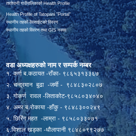
तातोपानी गाउँपालिकाको Health Profile
Health Profile of T
atopani
"Portal"
स्थानीय तहको वेवसाईटको विवरण
स्थानीय तहको विवरण तथा GIS नक्सा
वडा अध्यक्षहरुको नाम र सम्पर्क नम्बर
१. कर्ण ब.कठायत -राँका- ९८६५३१३३६७
२. चन्द्रमान बुढा -जर्मी - ९८४८३०२८०७
३. गोकर्ण रावल -लिताकोट-९८५८०३४०४०
४. अमर ब.रोकाया -हाँकु - ९८४८३००२४९
५. छिरिंग महत -लाम्रा - ९८५८०३३०७१
६.विशाल खड्का -धौलापानी ९८४८०९९२७७