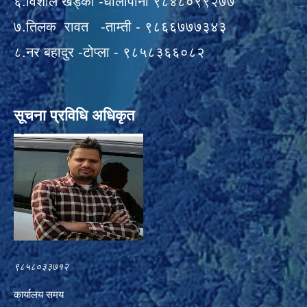
६.विशाल खड्का -धौलापानी ९८४८०९९२७७
७.तिलक रावत -ताम्ती - ९८६६७७७३४३
८.नर बहादुर -टोप्ला - ९८५८३६६०८२
सूचना प्रविधि अधिकृत
९८५८०३३७१२
कार्यालय समय