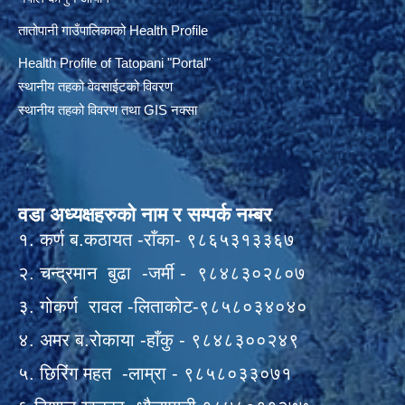
तातोपानी गाउँपालिकाको Health Profile
Health Profile of T
atopani
"Portal"
स्थानीय तहको वेवसाईटको विवरण
स्थानीय तहको विवरण तथा GIS नक्सा
वडा अध्यक्षहरुको नाम र सम्पर्क नम्बर
१. कर्ण ब.कठायत -राँका- ९८६५३१३३६७
२. चन्द्रमान बुढा -जर्मी - ९८४८३०२८०७
३. गोकर्ण रावल -लिताकोट-९८५८०३४०४०
४. अमर ब.रोकाया -हाँकु - ९८४८३००२४९
५. छिरिंग महत -लाम्रा - ९८५८०३३०७१