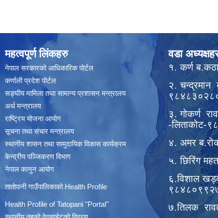
महत्वपूर्ण लिंकहरु
वडा अध्यक्षहर
१. कर्ण ब.क
नेपाल सरकारको आधिकारिक पोर्टल
कर्णाली प्रदेश पोर्टल
२. चन्द्रमान 
सङ्घीय मामिला तथा सामान्य प्रशासन मन्त्रालय
९८४८३०२८
अर्थ मन्त्रालय
३. गोकर्ण रा
राष्ट्रिय योजना आयोग
-लिताकोट-
सूचना तथा संचार मन्त्रालय
४. अमर ब.रो
स्थानीय शासन तथा सामुदायिक विकास कार्यक्रम
केन्द्रीय पञ्जिकरण विभाग
५. छिरिंग म
नेपाल कानुन आयोग
६.विशाल खड्
तातोपानी गाउँपालिकाको Health Profile
९८४८०९९२
Health Profile of T
atopani
"Portal"
७.तिलक राव
स्थानीय तहको वेवसाईटको विवरण