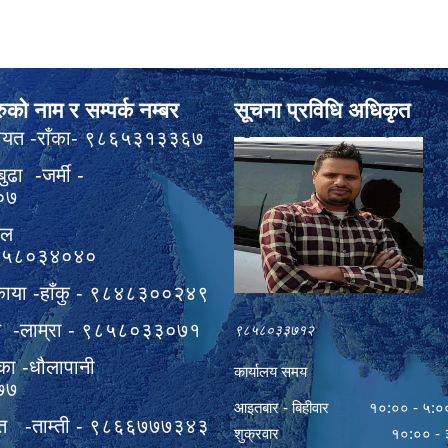
ुको नाम र सम्पर्क नम्बर
सूचना प्रविधि अधिकृत
ठायत -राँका- ९८६५३१३३६७
बुढा -जर्मी -
०७
वल
९८५८०३४०४०
काया -हाँकु - ९८४८३००२४९
हत -लाम्रा - ९८५८०३३०७१
९८५८०३३७१२
का -धौलापानी
कार्यालय समय
७७
आइतबार - बिहीवार १०:०० - ५:०
त -ताम्ती - ९८६६७७७३४३
शुक्रवार १०:०० - ३