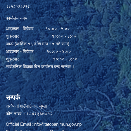
९८५८०३३७१२
कार्यालय समय
आइतबार - बिहीवार १०:०० - ५:००
शुक्रवार १०:०० - ३:००
जाडो (कार्तिक १६ देखि माघ १५ गते सम्म)
आइतबार - बिहीवार १०:०० - ४:००
शुक्रवार १०:०० - ३:००
सार्वजनिक बिदाका दिन कार्यलय बन्द रहनेछ ।
सम्पर्क
तातोपानी गाउँपालिका, जुम्ला
फोन नम्बर : ९८४९३३७७१२
Official Email :
info@tatopanimun.gov.np