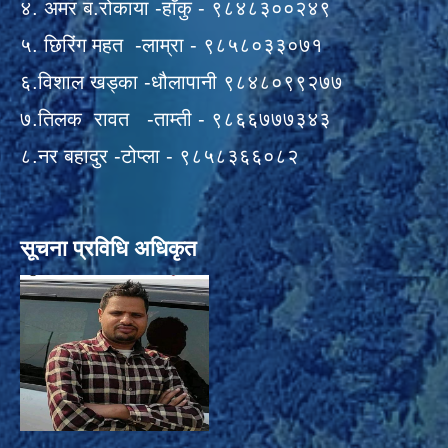
४. अमर ब.रोकाया -हाँकु - ९८४८३००२४९
५. छिरिंग महत -लाम्रा - ९८५८०३३०७१
६.विशाल खड्का -धौलापानी ९८४८०९९२७७
७.तिलक रावत -ताम्ती - ९८६६७७७३४३
८.नर बहादुर -टोप्ला - ९८५८३६६०८२
सूचना प्रविधि अधिकृत