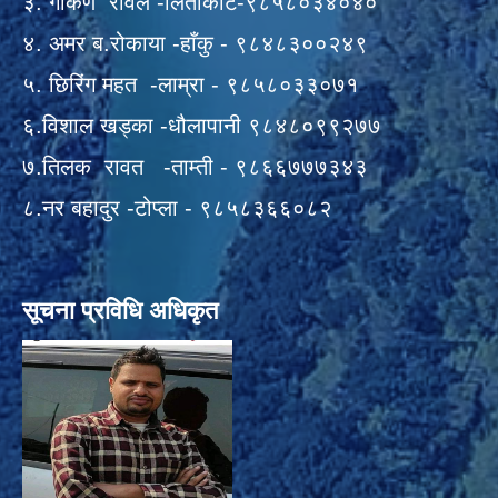
३. गोकर्ण रावल -लिताकोट-९८५८०३४०४०
४. अमर ब.रोकाया -हाँकु - ९८४८३००२४९
५. छिरिंग महत -लाम्रा - ९८५८०३३०७१
६.विशाल खड्का -धौलापानी ९८४८०९९२७७
७.तिलक रावत -ताम्ती - ९८६६७७७३४३
८.नर बहादुर -टोप्ला - ९८५८३६६०८२
सूचना प्रविधि अधिकृत