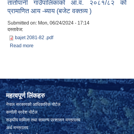
तातोपानी गाउँपालिकाको आ.व. २०८१/८२ को
-२०८१
प्रामाणित आय -ब्याय (बजेट वक्तव्य )
Submitted on:
Mon, 06/24/2024 - 17:14
दस्तावेज:
bajet 2081-82 .pdf
Read more
about तातोपानी गाउँपालिकाको आ.व. २०८१/८२ को
प्रामाणित आय -ब्याय (बजेट वक्तव्य )
महत्वपूर्ण लिंकहरु
नेपाल सरकारको आधिकारिक पोर्टल
कर्णाली प्रदेश पोर्टल
सङ्घीय मामिला तथा सामान्य प्रशासन मन्त्रालय
अर्थ मन्त्रालय