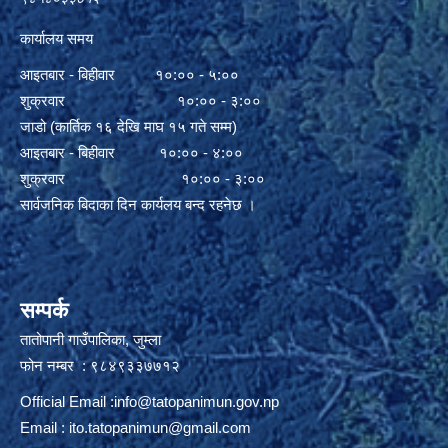
कार्यालय समय
आइतबार - बिहीवार १०:०० - ५:००
शुक्रवार १०:०० - ३:००
जाडो (कार्तिक १६ देखि माघ १५ गते सम्म)
आइतबार - बिहीवार १०:०० - ४:००
शुक्रवार १०:०० - ३:००
सार्वजनिक बिदाका दिन कार्यलय बन्द रहनेछ ।
सम्पर्क
तातोपानी गाउँपालिका, जुम्ला
फोन नम्बर : ९८४९३३७७१२
Official Email :
info@tatopanimun.gov.np
Email :
ito.tatopanimun@gmail.com