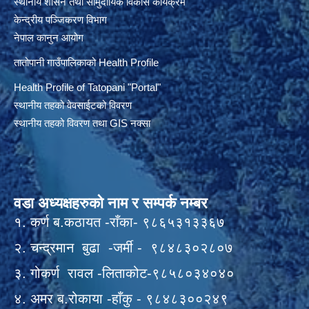
स्थानीय शासन तथा सामुदायिक विकास कार्यक्रम
केन्द्रीय पञ्जिकरण विभाग
नेपाल कानुन आयोग
तातोपानी गाउँपालिकाको Health Profile
Health Profile of T
atopani
"Portal"
स्थानीय तहको वेवसाईटको विवरण
स्थानीय तहको विवरण तथा GIS नक्सा
वडा अध्यक्षहरुको नाम र सम्पर्क नम्बर
१. कर्ण ब.कठायत -राँका- ९८६५३१३३६७
२. चन्द्रमान बुढा -जर्मी - ९८४८३०२८०७
३. गोकर्ण रावल -लिताकोट-९८५८०३४०४०
४. अमर ब.रोकाया -हाँकु - ९८४८३००२४९