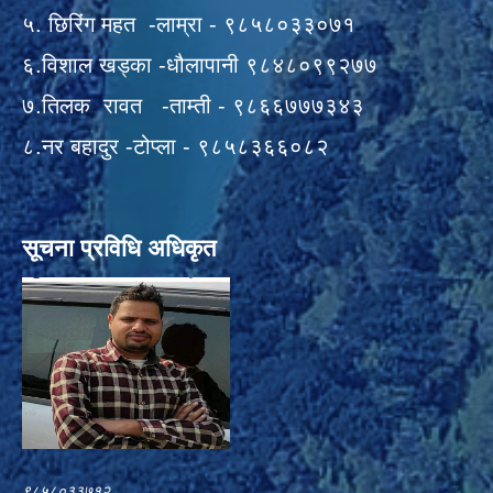
५. छिरिंग महत -लाम्रा - ९८५८०३३०७१
६.विशाल खड्का -धौलापानी ९८४८०९९२७७
७.तिलक रावत -ताम्ती - ९८६६७७७३४३
८.नर बहादुर -टोप्ला - ९८५८३६६०८२
सूचना प्रविधि अधिकृत
९८५८०३३७१२