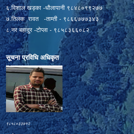
६.विशाल खड्का -धौलापानी ९८४८०९९२७७
७.तिलक रावत -ताम्ती - ९८६६७७७३४३
८.नर बहादुर -टोप्ला - ९८५८३६६०८२
सूचना प्रविधि अधिकृत
९८५८०३३७१२