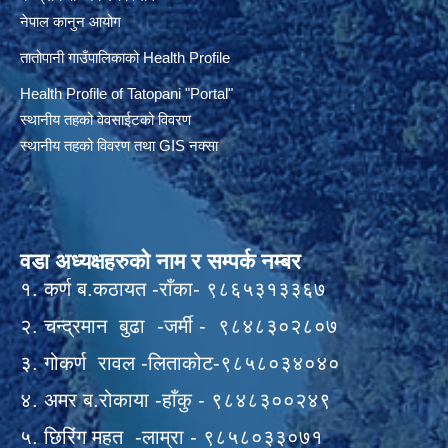
नेपाल कानुन आयोग
तातोपानी गाउँपालिकाको Health Profile
Health Profile of T
atopani
"Portal"
स्थानीय तहको वेवसाईटको विवरण
स्थानीय तहको विवरण तथा GIS नक्सा
वडा अध्यक्षहरुको नाम र सम्पर्क नम्बर
१. कर्ण ब.कठायत -राँका- ९८६५३१३३६७
२. चन्द्रमान बुढा -जर्मी - ९८४८३०२८०७
३. गोकर्ण रावल -लिताकोट-९८५८०३४०४०
४. अमर ब.रोकाया -हाँकु - ९८४८३००२४९
५. छिरिंग महत -लाम्रा - ९८५८०३३०७१