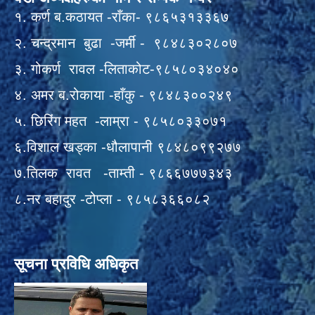
१. कर्ण ब.कठायत -राँका- ९८६५३१३३६७
२. चन्द्रमान बुढा -जर्मी - ९८४८३०२८०७
३. गोकर्ण रावल -लिताकोट-९८५८०३४०४०
४. अमर ब.रोकाया -हाँकु - ९८४८३००२४९
५. छिरिंग महत -लाम्रा - ९८५८०३३०७१
६.विशाल खड्का -धौलापानी ९८४८०९९२७७
७.तिलक रावत -ताम्ती - ९८६६७७७३४३
८.नर बहादुर -टोप्ला - ९८५८३६६०८२
सूचना प्रविधि अधिकृत