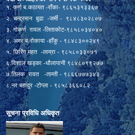
१. कर्ण ब.कठायत -राँका- ९८६५३१३३६७
२. चन्द्रमान बुढा -जर्मी - ९८४८३०२८०७
३. गोकर्ण रावल -लिताकोट-९८५८०३४०४०
४. अमर ब.रोकाया -हाँकु - ९८४८३००२४९
५. छिरिंग महत -लाम्रा - ९८५८०३३०७१
६.विशाल खड्का -धौलापानी ९८४८०९९२७७
७.तिलक रावत -ताम्ती - ९८६६७७७३४३
८.नर बहादुर -टोप्ला - ९८५८३६६०८२
सूचना प्रविधि अधिकृत