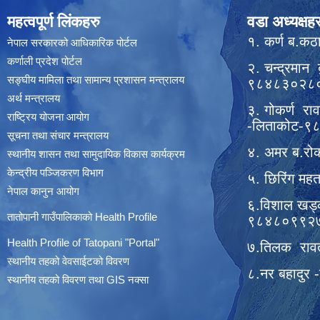
महत्वपूर्ण लिंकहरु
वडा अध्यक्षहर
१. कर्ण ब.क
नेपाल सरकारको आधिकारिक पोर्टल
कर्णाली प्रदेश पोर्टल
२. चन्द्रमान 
सङ्घीय मामिला तथा सामान्य प्रशासन मन्त्रालय
९८४८३०२८
अर्थ मन्त्रालय
३. गोकर्ण रा
राष्ट्रिय योजना आयोग
-लिताकोट-
सूचना तथा संचार मन्त्रालय
४. अमर ब.रो
स्थानीय शासन तथा सामुदायिक विकास कार्यक्रम
केन्द्रीय पञ्जिकरण विभाग
५. छिरिंग म
नेपाल कानुन आयोग
६.विशाल खड्
तातोपानी गाउँपालिकाको Health Profile
९८४८०९९२
Health Profile of T
atopani
"Portal"
७.तिलक राव
स्थानीय तहको वेवसाईटको विवरण
८.नर बहादुर
स्थानीय तहको विवरण तथा GIS नक्सा