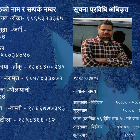
ुको नाम र सम्पर्क नम्बर
सूचना प्रविधि अधिकृत
ठायत -राँका- ९८६५३१३३६७
बुढा -जर्मी -
०७
वल
९८५८०३४०४०
काया -हाँकु - ९८४८३००२४९
हत -लाम्रा - ९८५८०३३०७१
९८५८०३३७१२
का -धौलापानी
कार्यालय समय
७७
आइतबार - बिहीवार १०:०० - ५:०
त -ताम्ती - ९८६६७७७३४३
शुक्रवार १०:०० - ३
जाडो (कार्तिक १६ देखि माघ १५ गते सम्म
 -टोप्ला - ९८५८३६६०८२
आइतबार - बिहीवार १०:०० - ४:
शुक्रवार १०:०० - ३