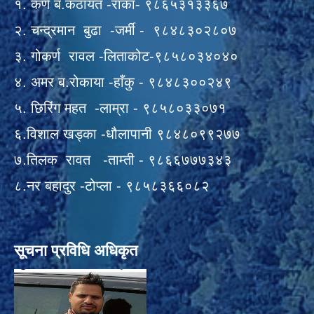
१. कर्ण ब.कठायत -राँका- ९८६५३१३३६७
२. चन्द्रमान बुढा -जर्मी - ९८४८३०२८०७
३. गोकर्ण रावल -लिताकोट-९८५८०३४०४०
४. अमर ब.रोकाया -हाँकु - ९८४८३००२४९
५. छिरिंग महत -लाम्रा - ९८५८०३३०७१
६.विशाल खड्का -धौलापानी ९८४८०९९२७७
७.तिलक रावत -ताम्ती - ९८६६७७७३४३
८.नर बहादुर -टोप्ला - ९८५८३६६०८२
सूचना प्रविधि अधिकृत