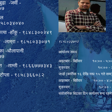
बुढा -जर्मी -
०७
वल
९८५८०३४०४०
काया -हाँकु - ९८४८३००२४९
हत -लाम्रा - ९८५८०३३०७१
९८५८०३३७१२
का -धौलापानी
कार्यालय समय
७७
आइतबार - बिहीवार १०:०० - ५:०
त -ताम्ती - ९८६६७७७३४३
शुक्रवार १०:०० - ३
जाडो (कार्तिक १६ देखि माघ १५ गते सम्म
 -टोप्ला - ९८५८३६६०८२
आइतबार - बिहीवार १०:०० - ४:
शुक्रवार १०:०० - ३
सार्वजनिक बिदाका दिन कार्यलय बन्द रहन