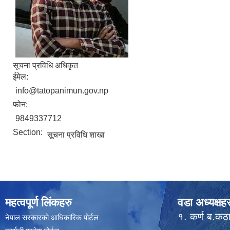
सूचना प्रविधि अधिकृत
ईमेल:
info@tatopanimun.gov.np
फोन:
9849337712
Section:
सूचना प्रविधि शाखा
महत्वपूर्ण लिंकहरु
वडा अध्यक्षहर
१. कर्ण ब.क
नेपाल सरकारको आधिकारिक पोर्टल