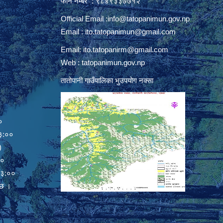
फोन नम्बर : ९८४९३३७७१२
Official Email :
info@tatopanimun.gov.np
Email :
ito.tatopanimun@gmail.com
Email:
ito.tatopanirm@gmail.com
Web : tatopanimun.gov.np
तातोपानी गाउँपालिका भुउपयोग नक्सा
०
:००
)
००
:००
ेछ ।