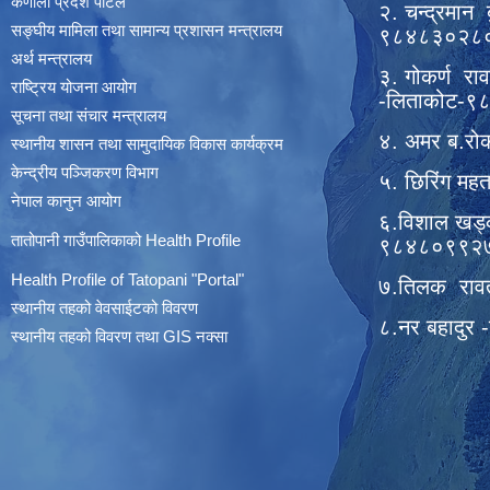
कर्णाली प्रदेश पोर्टल
२. चन्द्रमान 
सङ्घीय मामिला तथा सामान्य प्रशासन मन्त्रालय
९८४८३०२८
अर्थ मन्त्रालय
३. गोकर्ण रा
राष्ट्रिय योजना आयोग
-लिताकोट-
सूचना तथा संचार मन्त्रालय
४. अमर ब.रो
स्थानीय शासन तथा सामुदायिक विकास कार्यक्रम
केन्द्रीय पञ्जिकरण विभाग
५. छिरिंग म
नेपाल कानुन आयोग
६.विशाल खड्
तातोपानी गाउँपालिकाको Health Profile
९८४८०९९२
Health Profile of T
atopani
"Portal"
७.तिलक राव
स्थानीय तहको वेवसाईटको विवरण
८.नर बहादुर
स्थानीय तहको विवरण तथा GIS नक्सा